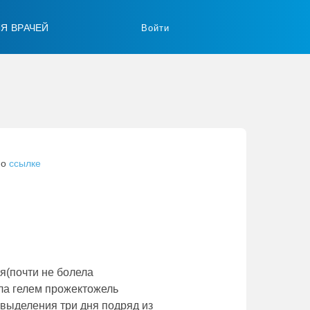
ЛЯ ВРАЧЕЙ
Войти
по
ссылке
я(почти не болела
ала гелем прожектожель
 выделения три дня подряд из