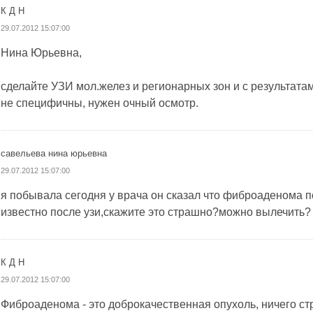
К Д Н
29.07.2012 15:07:00
Нина Юрьевна,
сделайте УЗИ мол.желез и регионарных зон и с результата
не специфичны, нужен очный осмотр.
савельева нина юрьевна
29.07.2012 15:07:00
я побывала сегодня у врача он сказал что фиброаденома п
известно после узи,скажите это страшно?можно вылечить?
К Д Н
29.07.2012 15:07:00
Фиброаденома - это доброкачественная опухоль, ничего ст