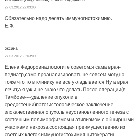
27.03.2012 22:03:00
Обязательно надо делать иммуногистохимию.
Е.Ф.
оксана
27.03.2012 22:03:00
Елена Федоровна,помогите советом.я сама врач-
педиатр,сама проанализировать не совсем могу,но
тоже что то в клинику не все укладывается.Ну а врач
лечит,а я уж и не знаю что делать.После операции(в
Тамбове----удаление опухоли в
средостении)патогистологическое заключение----
злокачественная опухоль неустановленного генеза с
клеточным полиморфизмом и атипизмом с обширными
участками некроза,состоящая преимущественно из
светлых клеток.иммуногистохимия:цитокератин-