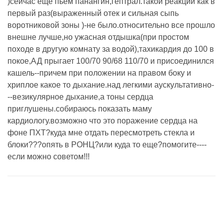
)сейчас еще пьем панангин,гептрал.такой реакции как в
первый раз(выраженный отек и сильная сыпь
воротниковой зоны )-не было.относительно все прошло
внешне лучше,но ужасная отдышка(при простом
походе в другую комнату за водой),тахикардия до 100 в
покое,АД прыгает 100/70 90/68 110/70 и присоединился
кашель--причем при положении на правом боку и
хриплое какое то дыхание.над легкими аускультативно-
--везикулярное дыхание,а тоны сердца
приглушены.собираюсь показать маму
кардиологу.возможно что это поражение сердца на
фоне ПХТ?куда мне отдать пересмотреть стекла и
блоки???опять в РОНЦ?или куда то еще?помогите----
если можно советом!!!