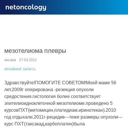
мезотелиома плевры
оксана
27.03.2012
АРХИВНАЯ ЗАПИСЬ
Здравствуйте!ПОМОГИТЕ СОВЕТОМ!Моей маме 56
лет.2009г оперирована -резекция опухоли
средостения.гистология более соответствует
эпителиоидноклеточной мезотелиоме.проведено 5
курсовПХТ(митомицин,платидиам.иринотекан).2010
год отдыхали.2011г-рецидив---теже размеры опухоли---
курс ПХТ(таксакад,карбоплатин)была