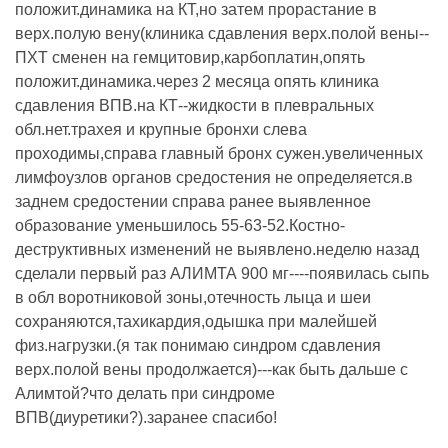
положит.динамика на КТ,но затем прорастание в
верх.полую вену(клиника сдавления верх.полой вены--
ПХТ сменен на гемцитовир,карбоплатин,опять
положит.динамика.через 2 месяца опять клиника
сдавления ВПВ.на КТ--жидкости в плевральных
обл.нет.трахея и крупные бронхи слева
проходимы,справа главный бронх сужен.увеличенных
лимфоузлов органов средостения не определяется.в
заднем средостении справа ранее выявленное
образование уменьшилось 55-63-52.Костно-
деструктивных изменений не выявлено.неделю назад
сделали первый раз АЛИМТА 900 мг----появилась сыпь
в обл воротниковой зоны,отечность лыца и шеи
сохраняются,тахикардия,одышка при малейшей
физ.нагрузки.(я так понимаю синдром сдавления
верх.полой вены продолжается)---как быть дальше с
Алимтой?что делать при синдроме
ВПВ(диуретики?).заранее спасибо!