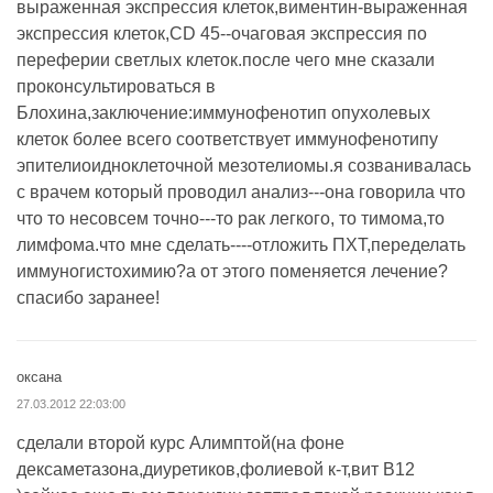
выраженная экспрессия клеток,виментин-выраженная
экспрессия клеток,CD 45--очаговая экспрессия по
переферии светлых клеток.после чего мне сказали
проконсультироваться в
Блохина,заключение:иммунофенотип опухолевых
клеток более всего соответствует иммунофенотипу
эпителиоидноклеточной мезотелиомы.я созванивалась
с врачем который проводил анализ---она говорила что
что то несовсем точно---то рак легкого, то тимома,то
лимфома.что мне сделать----отложить ПХТ,переделать
иммуногистохимию?а от этого поменяется лечение?
спасибо заранее!
оксана
27.03.2012 22:03:00
сделали второй курс Алимптой(на фоне
дексаметазона,диуретиков,фолиевой к-т,вит В12