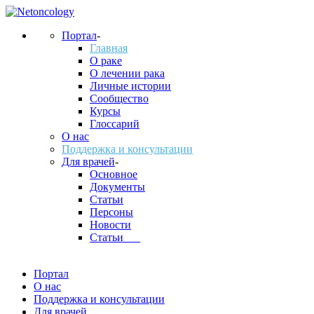
Портал
-
Главная
О раке
О лечении рака
Личные истории
Сообщество
Курсы
Глоссарий
О нас
Поддержка и консультации
Для врачей
-
Основное
Документы
Статьи
Персоны
Новости
Статьи___
Портал
О нас
Поддержка и консультации
Для врачей