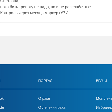
Светлана,
пока бить тревогу не надо, но и не расслабляться!
Контроль через месяц - маркер+УЗИ.
И
ПОРТАЛ
ВРАЧИ
ok
О раке
Моя лен
kte
О лечении рака
Избранн