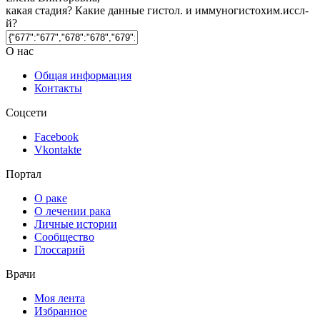
какая стадия? Какие данные гистол. и иммуногистохим.иссл-
й?
О нас
Общая информация
Контакты
Соцсети
Facebook
Vkontakte
Портал
О раке
О лечении рака
Личные истории
Сообщество
Глоссарий
Врачи
Моя лента
Избранное