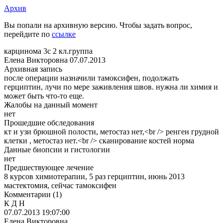
Архив
Вы попали на архивную версию. Чтобы задать вопрос,
перейдите по
ссылке
карцинома 3с 2 кл.группа
Елена Викторовна
07.07.2013
Архивная запись
после операции назначили тамоксифен, подолжать
герциптин, лучи по мере заживления швов. нужна ли химия и
может быть что-то еще.
Жалобы на данный момент
нет
Прошедшие обследования
кт и узи брюшной полости, метостаз нет,<br /> ренген грудной
клетки , метостаз нет.<br /> сканирование костей норма
Данные биопсии и гистологии
нет
Предшествующее лечение
8 курсов химиотерапии, 5 раз герциптин, июнь 2013
мастектомия, сейчас тамоксифен
Комментарии
(1)
К Д Н
07.07.2013 19:07:00
Елена Викторовна,