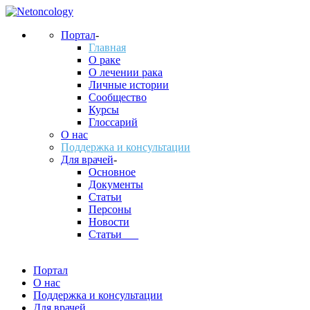
Портал
-
Главная
О раке
О лечении рака
Личные истории
Сообщество
Курсы
Глоссарий
О нас
Поддержка и консультации
Для врачей
-
Основное
Документы
Статьи
Персоны
Новости
Статьи___
Портал
О нас
Поддержка и консультации
Для врачей