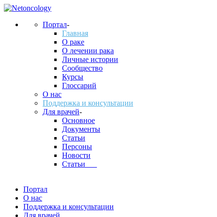
Портал
-
Главная
О раке
О лечении рака
Личные истории
Сообщество
Курсы
Глоссарий
О нас
Поддержка и консультации
Для врачей
-
Основное
Документы
Статьи
Персоны
Новости
Статьи___
Портал
О нас
Поддержка и консультации
Для врачей