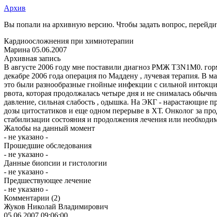
Архив
Вы попали на архивную версию. Чтобы задать вопрос, перейд
Кардиоосложнения при химиотерапии
Марина
05.06.2007
Архивная запись
В августе 2006 году мне поставили диагноз РМЖ Т3N1M0. горм
декабре 2006 года операция по Маддену , лучевая терапия. В 
это были разнообразные гнойные инфекции с сильной интокцик
рвота, которая продолжалась четыре дня и не снималась обыч
давление, сильная слабость , одышка. На ЭКГ - нарастающие 
дозы цитостатиков и еще одном перерыве в ХТ. Онколог за пр
стабилизации состояния и продолжения лечения или необходим
Жалобы на данный момент
- не указано -
Прошедшие обследования
- не указано -
Данные биопсии и гистологии
- не указано -
Предшествующее лечение
- не указано -
Комментарии
(2)
Жуков Николай Владимирович
05.06.2007 09:06:00