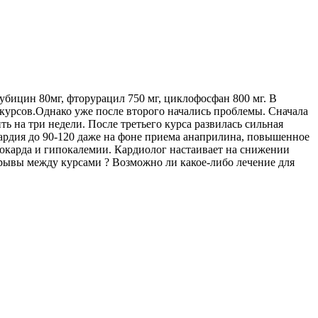
бицин 80мг, фторурацил 750 мг, циклофосфан 800 мг. В
6 курсов.Однако уже после второго начались проблемы. Сначала
на три недели. После третьего курса развилась сильная
ардия до 90-120 даже на фоне приема анаприлина, повышенное
иокарда и гипокалемии. Кардиолог настаивает на снижении
ерывы между курсами ? Возможно ли какое-либо лечение для