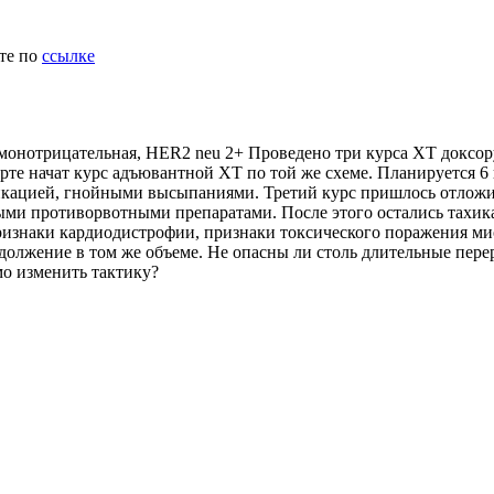
ите по
ссылке
онотрицательная, HER2 neu 2+ Проведено три курса ХТ доксору
марте начат курс адъювантной ХТ по той же схеме. Планируется 
ацией, гнойными высыпаниями. Третий курс пришлось отложить 
ными противорвотными препаратами. После этого остались тахик
признаки кардиодистрофии, признаки токсического поражения м
одолжение в том же объеме. Не опасны ли столь длительные пер
о изменить тактику?