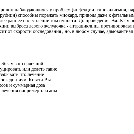
 причин наблюдающихся у проблем (инфекции, гипокалиемия, на
сорубицн) способны поражать миокард, приводя даже к фатальн
олее раннее наступление токсичности. До проведения Эхо-КГ я
кции выброса левого желудочка - антрациклины противопоказа
ит от скорости обследования , но, в любом случае, адьювантная
ейся у вас сердечной
уцировать или делать такие
забывать что лечение
последствиям. Кстати Вы
сов и суммарная доза
у лечения например таксаны