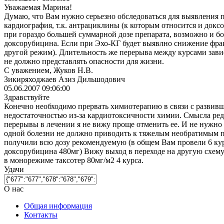
Уважаемая Марина!
Думаю, что Вам нужно серьезно обследоваться для выявления
кардиография, т.к. антрациклины (к которым относится и док
при гораздо большей суммарной дозе препарата, возможно и б
доксорубицина. Если при Эхо-КГ будет выявлно снижение фра
другой режим). Длительность же перерыва между курсами завис
не должно представлять опасности для жизни.
С уважением, Жуков Н.В.
Зикиряходжаев Азиз Дильшодович
05.06.2007 09:06:00
Здравствуйте
Конечно необходимо прервать химиотерапию в связи с развивш
недостаточностью из-за кардиотоксичности химии. Смысла ред
перерывы в лечении я не вижу проще отменить ее. И не нужно 
одной болезни не должно приводить к тяжелым необратимым 
получили всю дозу рекомендуемую (в общем Вам провели 6 кур
доксорубицина 480мг) Вижу выход в переходе на другую схем
в монорежиме таксотер 80мг/м2 4 курса.
Удачи
О нас
Общая информация
Контакты