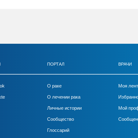
И
ПОРТАЛ
ВРАЧИ
ok
О раке
Моя лен
kte
О лечении рака
Избранн
Личные истории
Мой про
Сообщество
Сообщен
Глоссарий