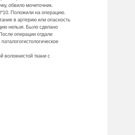
ку, обвило мочеточник.
4,3*10. Положили на операцию.
стание в артерию или опасность
цию нельзя. Было сделано
 После операции отдали
 паталогогистологическое
й волокнистой ткани с