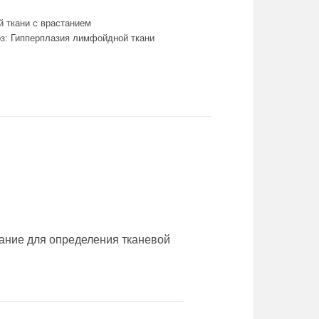
й ткани с врастанием
оз: Гипперплазия лимфойдной ткани
ание для определения тканевой