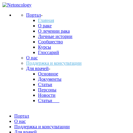
Портал
-
Главная
О раке
О лечении рака
Личные истории
Сообщество
Курсы
Глоссарий
О нас
Поддержка и консультации
Для врачей
-
Основное
Документы
Статьи
Персоны
Новости
Статьи___
Портал
О нас
Поддержка и консультации
Для врачей