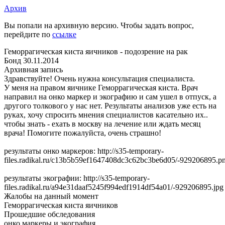
Архив
Вы попали на архивную версию. Чтобы задать вопрос,
перейдите по
ссылке
Геморрагическая киста яичников - подозрение на рак
Бонд
30.11.2014
Архивная запись
Здравствуйте! Очень нужна консультация специалиста.
У меня на правом яичнике Геморрагическая киста. Врач
направил на онко маркер и экографию и сам ушел в отпуск, а
другого толкового у нас нет. Результаты анализов уже есть на
руках, хочу спросить мнения специалистов касательно их..
чтобы знать - ехать в москву на лечение или ждать месяц
врача! Помогите пожалуйста, очень страшно!
результаты онко маркеров: http://s35-temporary-
files.radikal.ru/c13b5b59ef1647408dc3c62bc3be6d05/-929206895.p
результаты экографии: http://s35-temporary-
files.radikal.ru/a94e31daaf5245f994edf1914df54a01/-929206895.jpg
Жалобы на данный момент
Геморрагическая киста яичников
Прошедшие обследования
онко маркеры и экография