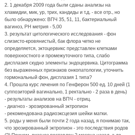
2. 1 декабря 2009 года были сданы анализы на
хламидии, мик, ур, трих, кандиды и т.д. - все отр., но
было обнаружено: ВПЧ 35, 51, 11, бактериальный
вагиноз, PH метрия - 5,00
3. результат цитологического исследования - фон
слизисто-кровянистый, бак флора четко не
определяется, эктоцервикс представлен клетками
поверхностного и промежуточного типа, слабо
дисплазия скудно элементы эндоцервика. Цитограмма
без выраженных признаков онкопатологии, уточнить
гормональный фон, дисплазия 1 типа?
4. Прошла курс лечения по Генферон 500 ед. 10 дней (1
суппозиторий вагинально, 1 ректально - 2 раза в день)
- результаты анализов на ВПЧ - отриц.
- диагноз - эрозированный эктропион
- рекомендована радиоэксцезия шейки матки.
5. роды у меня были почти 2 года назад, я понимаю так,
что эрозированный эктропион - это последствия родов