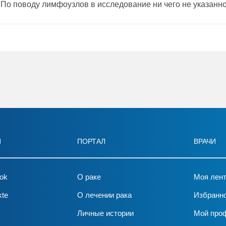
По поводу лимфоузлов в исследование ни чего не указанно
И
ПОРТАЛ
ВРАЧИ
ok
О раке
Моя лен
kte
О лечении рака
Избранн
Личные истории
Мой про