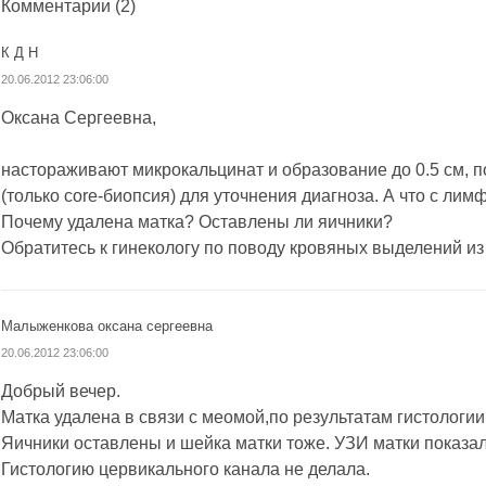
Комментарии
(2)
К Д Н
20.06.2012 23:06:00
Оксана Сергеевна,
настораживают микрокальцинат и образование до 0.5 см, 
(только core-биопсия) для уточнения диагноза. А что с ли
Почему удалена матка? Оставлены ли яичники?
Обратитесь к гинекологу по поводу кровяных выделений из
Малыженкова оксана сергеевна
20.06.2012 23:06:00
Добрый вечер.
Матка удалена в связи с меомой,по результатам гистологии
Яичники оставлены и шейка матки тоже. УЗИ матки показа
Гистологию цервикального канала не делала.