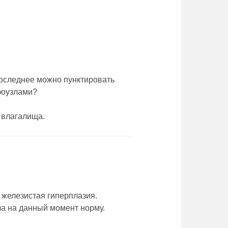
последнее можно пунктировать
мфоузлами?
 влагалища.
 железистая гиперплазия.
ла на данный момент норму.