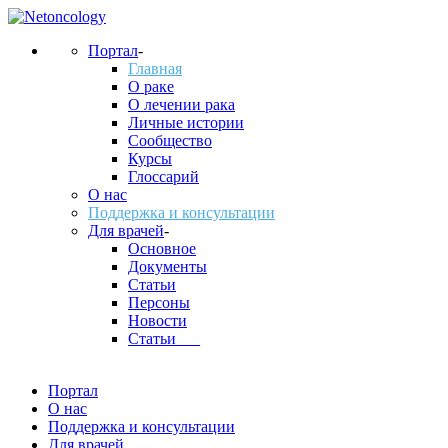
Портал
-
Главная
О раке
О лечении рака
Личные истории
Сообщество
Курсы
Глоссарий
О нас
Поддержка и консультации
Для врачей
-
Основное
Документы
Статьи
Персоны
Новости
Статьи___
Портал
О нас
Поддержка и консультации
Для врачей