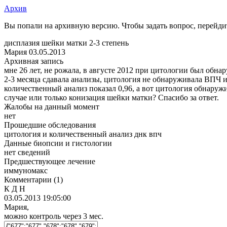
Архив
Вы попали на архивную версию. Чтобы задать вопрос, перейд
дисплазия шейки матки 2-3 степень
Мария
03.05.2013
Архивная запись
мне 26 лет, не рожала, в августе 2012 при цитологии был обн
2-3 месяца сдавала анализы, цитология не обнаруживала ВПЧ и 
количественный анализ показал 0,96, а вот цитология обнаруж
случае или только конизация шейки матки? Спасибо за ответ.
Жалобы на данный момент
нет
Прошедшие обследования
цитология и количественный анализ днк впч
Данные биопсии и гистологии
нет сведений
Предшествующее лечение
иммуномакс
Комментарии
(1)
К Д Н
03.05.2013 19:05:00
Мария,
можно контроль через 3 мес.