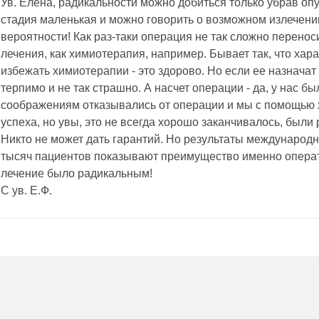
Ув. Елена, радикальности можно добиться только убрав опу
стадия маленькая и можно говорить о возможном излечени
вероятности! Как раз-таки операция не так сложно перенос
лечения, как химиотерапия, например. Бывает так, что хар
избежать химиотерапии - это здорово. Но если ее назначат 
терпимо и не так страшно. А насчет операции - да, у нас б
соображениям отказывались от операции и мы с помощью 
успеха, но увы, это не всегда хорошо заканчивалось, были
Никто не может дать гарантий. Но результаты международ
тысяч пациентов показывают преимущество именно операти
лечение было радикальным!
С ув. Е.Ф.