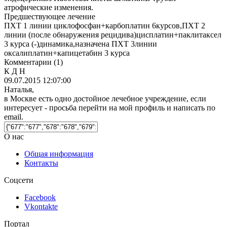
атрофические изменения.
Предшествующее лечение
ПХТ 1 линии циклофосфан+карбоплатин 6курсов,ПХТ 2
линии (после обнаружения рецидива)цисплатин+паклитаксел
3 курса (-)динамика,назначена ПХТ 3линии
оксалиплатин+капицетабин 3 курса
Комментарии
(1)
К Д Н
09.07.2015 12:07:00
Наталья,
в Москве есть одно достойное лечебное учреждение, если
интересует - просьба перейти на мой профиль и написать по
email.
О нас
Общая информация
Контакты
Соцсети
Facebook
Vkontakte
Портал