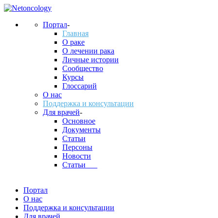
Портал
-
Главная
О раке
О лечении рака
Личные истории
Сообщество
Курсы
Глоссарий
О нас
Поддержка и консультации
Для врачей
-
Основное
Документы
Статьи
Персоны
Новости
Статьи___
Портал
О нас
Поддержка и консультации
Для врачей