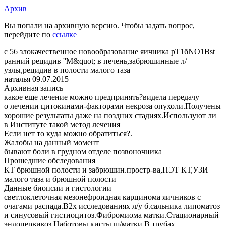
Архив
Вы попали на архивную версию. Чтобы задать вопрос,
перейдите по
ссылке
c 56 злокачественное новообразование яичника рТ1бNO1Вst
ранний рецидив ''M&quot; в печень,забрюшинные л/
узлы,рецидив в полости малого таза
наталья
09.07.2015
Архивная запись
какое еще лечение можно предпринять?видела передачу
о лечении цитокинами-факторами некроза опухоли.Получены
хорошие результаты даже на поздних стадиях.Используют ли
в Институте такой метод лечения
Если нет то куда можно обратиться?.
Жалобы на данный момент
бывают боли в грудном отделе позвоночника
Прошедшие обследования
КТ брюшной полости и забрюшин.простр-ва,ПЭТ КТ,УЗИ
малого таза и брюшной полости
Данные биопсии и гистологии
светлоклеточная мезонефроидная карцинома яичников с
очагами распада.В2х исследованиях л/у б.сальника липоматоз
и синусовый гистиоцитоз.Фибромиома матки.Стационарный
эндоцервикоз Наботовы кисты ш/матки.В трубах