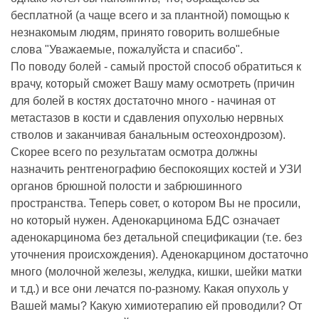
бесплатной (а чаще всего и за плантной) помощью к
незнакомым людям, принято говорить волшебные
слова "Уважаемые, пожалуйста и спасибо".
По поводу болей - самый простой способ обратиться к
врачу, который сможет Вашу маму осмотреть (причин
для болей в костях достаточно много - начиная от
метастазов в кости и сдавления опухолью нервных
стволов и заканчивая банальным остеохондрозом).
Скорее всего по результатам осмотра должны
назначить рентгенографию беспокоящих костей и УЗИ
органов брюшной полости и забрюшинного
пространства. Теперь совет, о котором Вы не просили,
но который нужен. Аденокарцинома БДС означает
аденокарцинома без детальной спецификации (т.е. без
уточнения происхождения). Аденокарцином достаточно
много (молочной железы, желудка, кишки, шейки матки
и т.д.) и все они лечатся по-разному. Какая опухоль у
Вашей мамы? Какую химиотерапию ей проводили? От