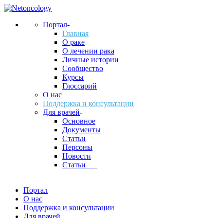
Портал
-
Главная
О раке
О лечении рака
Личные истории
Сообщество
Курсы
Глоссарий
О нас
Поддержка и консультации
Для врачей
-
Основное
Документы
Статьи
Персоны
Новости
Статьи___
Портал
О нас
Поддержка и консультации
Для врачей