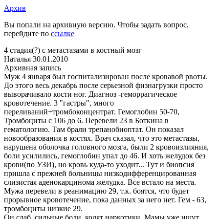
Архив
Вы попали на архивную версию. Чтобы задать вопрос,
перейдите по
ссылке
4 стадия(?) с метастазами в костный мозг
Наталья
30.01.2010
Архивная запись
Муж 4 января был госпитализирован после кровавой рвоты.
До этого весь декабрь после серьезной физнагрузки просто
выворачивало кости ног. Диагноз -геморрагическое
кровотечение. 3 "гастры", много
переливаний+тромбоконцентрат. Гемоглобин 50-70,
Тромбоциты с 106 до 6. Перевели 23 в Боткина в
гематологию. Там брали трепанобиоптат. Он показал
новообразования в костях. Врач сказал, что это метастазы,
нарушена оболочка головного мозга, были 2 кровоизлияния,
боли усилились, гемоглобин упал до 46. И хоть желудок без
крови(по УЗИ), но кровь куда-то уходит... Тут и биопсия
пришла с прежней больницы низкодифференцированная
слизистая аденокарцинома желудка. Все встало на места.
Мужа перевели в реанимацию 29, т.к. боятся, что будет
прорывное кровотечение, пока данных за него нет. Гем - 63,
тромбоциты низкие 29.
Он слаб, сильные боли, колят наркотики. Мамы уже ищут