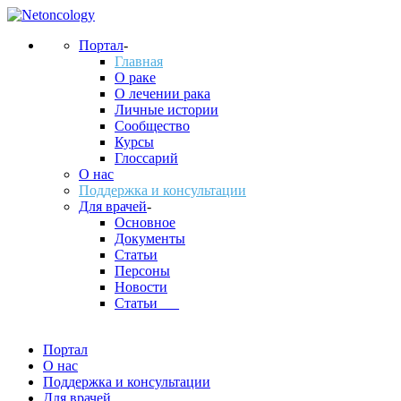
Портал
-
Главная
О раке
О лечении рака
Личные истории
Сообщество
Курсы
Глоссарий
О нас
Поддержка и консультации
Для врачей
-
Основное
Документы
Статьи
Персоны
Новости
Статьи___
Портал
О нас
Поддержка и консультации
Для врачей