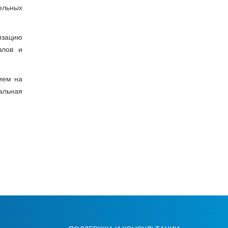
ельных
изацию
злов и
ием на
альная