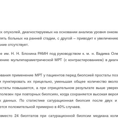
их опухолей, диагностируемых на основании анализа уровня онко
лять больных на ранней стадии, с другой – приводит к увеличени
ние отсутствует.
е им. Н. Н. Блохина РАМН под руководством к. м. н. Вадима Оле
ению мультипараметрической МРТ (с контрастированием) в диагн
вания применение МРТ у пациентов перед биопсией простаты поз
и пунктировать их прицельно, уменьшая общее количество вколо
статы повышается, а при отрицательном результате выше уверен
 полезен при повторных биопсиях, когда сохраняется высокая веро
х данных. По статистике сатурационная биопсия после двух и
ется положительной примерно в 40% случаев.
место 24 биоптатов при сатурационной биопсии медиана коли