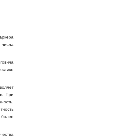
маркера
ю числа
говича
остике
воляет
в. При
ность,
ятность
 более
чества