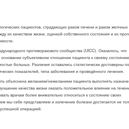
логических пациентов, страдающих раком печени и раком желчных
жду их качеством жизни, оценкой собственного состояния и их про
емости.
дународного противоракового сообщества (UICC). Оказалось, что
на основании субъективном отношении пациента к своему состояни
остью больных. Различия оставались статистически достоверны п
ческих показателей, типа заболевания и проведённого лечения.
 быть объяснена желанием/нежеланием пациента выполнять назнач
улучшение качества жизни оказать положительное влияние на течен
овать врачам более внимательно относиться к состоянию своих
чем мы себе представляем и излечение болезни достигается не тол
 успешной операцией.