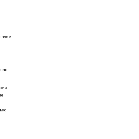
гнозом
ю
осле
ения
ие
ько