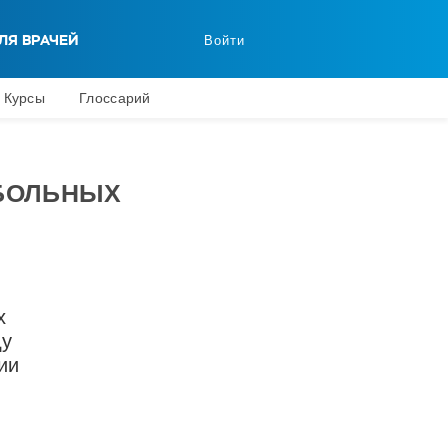
ЛЯ ВРАЧЕЙ
Войти
Курсы
Глоссарий
 БОЛЬНЫХ
х
ду
ии