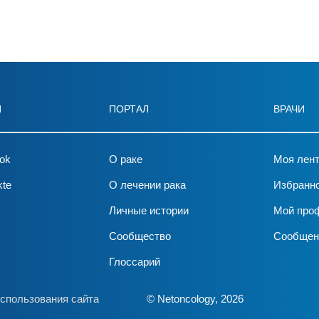
И
ПОРТАЛ
ВРАЧИ
ok
О раке
Моя лен
kte
О лечении рака
Избранн
Личные истории
Мой про
Сообщество
Сообщен
Глоссарий
спользования сайта
© Netoncology, 2026