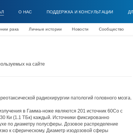
АЛ
О НАС
ПОДДЕРЖКА И КОНСУЛЬТАЦИИ
Д
ении рака
Личные истории
Новости
Сообщество
ользуемых на сайте
ереотаксической радиохирургии патологий головного мозга.
злучения в Гамма-ноже являются 201 источник 60Co с
30 Ки (1.1 ТБк) каждый. Источники фиксированно
хе по диаметру полусферы. Дозовое распределение
зко к сферическому. Диаметр изодозовой сферы