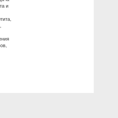
та и
тита,
,
ения
ов,