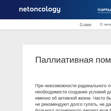
ПОРТА
О раке
О леч
Паллиативная пом
При невозможности радикального ле
необходимости создания условий дл
именно об активной жизни. Часто бы
не рекомендуют долго гулять, не д
больного подчеркнуто делают еще б