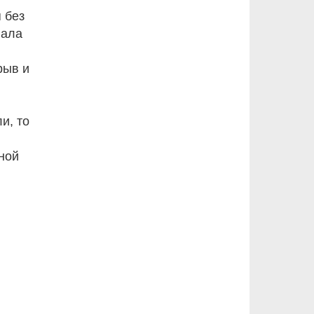
 без
нала
рыв и
и, то
ной