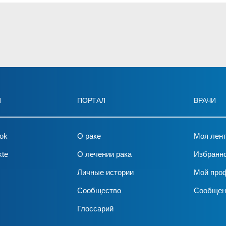
И
ПОРТАЛ
ВРАЧИ
ok
О раке
Моя лен
kte
О лечении рака
Избранн
Личные истории
Мой про
Сообщество
Сообщен
Глоссарий