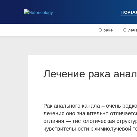
ПОРТА
О раке
О леч
Лечение рака анал
Рак анального канала – очень редк
лечения оно значительно отличаетс
отличия — гистологическая структу
чувствительности к химиолучевой т